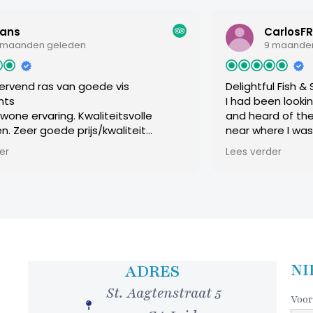
ans
CarlosFR
 maanden geleden
9 maande
tervend ras van goede vis
Delightful Fish &
nts
I had been looki
wone ervaring. Kwaliteitsvolle
and heard of the
n. Zeer goede prijs/kwaliteit
near where I was 
ng. Uitmuntende service, steeds
Leiden. It was a 
er
Lees verder
mile, ongeacht onze bijkomende
restaurant down 
We voelden ons super welkom.
offered a warm 
 aanrader. Hans en Inge
experience. The 
from 3 up to 6 c
overdo things, o
Smoked salmon t
as a very good s
followed by a su
NI
ADRES
lobster sauce, 
St. Aagtenstraat 5
of grilled vegeta
Voor
a sampling of sw