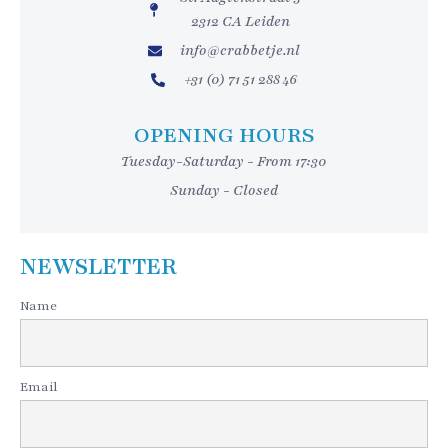
a
2312 CA Leiden
t
a
info@crabbetje.nl
L
+31 (0) 71 51 288 46
s
OPENING HOURS
Tuesday-Saturday - From 17:30
Sunday - Closed
NEWSLETTER
Name
Email