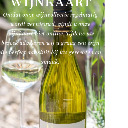
WIJNKAART
Omdat onze wijncollectie regelmatig
wordt vernieuwd, vindt u onze
wijnkaart niet online. Tijdens uw
bezoek adviseren wij u graag een wijn
die perfect aansluit bij uw gerechten en
smaak.