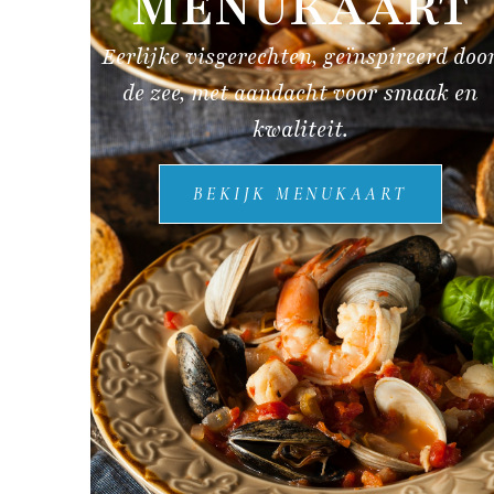
MENUKAART
Eerlijke visgerechten, geïnspireerd doo
de zee, met aandacht voor smaak en
kwaliteit.
BEKIJK MENUKAART