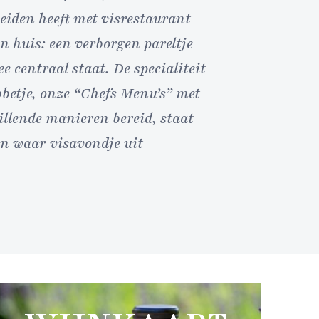
eiden heeft met visrestaurant
in huis: een verborgen pareltje
 centraal staat. De specialiteit
betje, onze “Chefs Menu’s” met
illende manieren bereid, staat
en waar visavondje uit