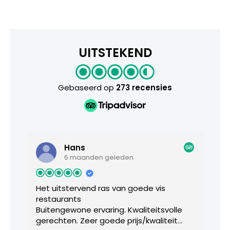
UITSTEKEND
Gebaseerd op
273 recensies
Hans
6 maanden geleden
Het uitstervend ras van goede vis
D
restaurants
I
Buitengewone ervaring. Kwaliteitsvolle
s
gerechten. Zeer goede prijs/kwaliteit
C